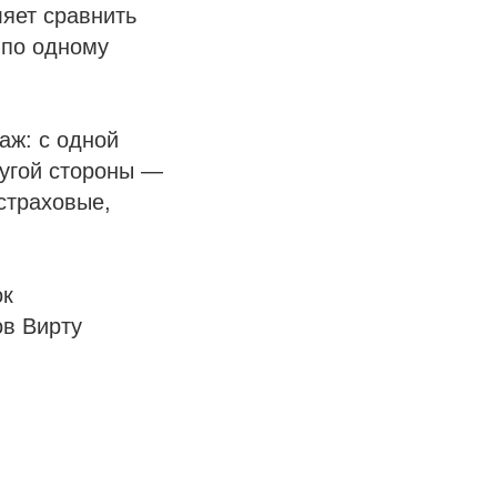
яет сравнить
 по одному
аж: с одной
ругой стороны —
страховые,
ок
ов Вирту